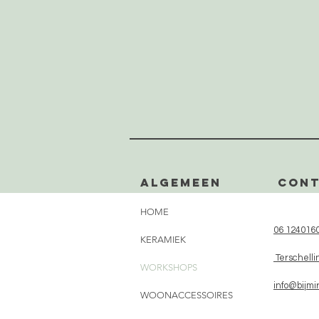
Algemeen
CON
HOME
06 124016
KERAMIEK
Terschelli
WORKSHOPS
info@bijmir
WOONACCESSOIRES