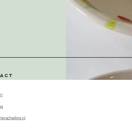
TACT
01
ng
terschelling.nl