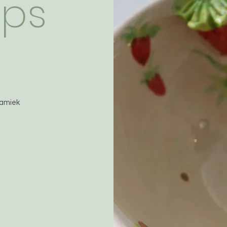
ops
ramiek